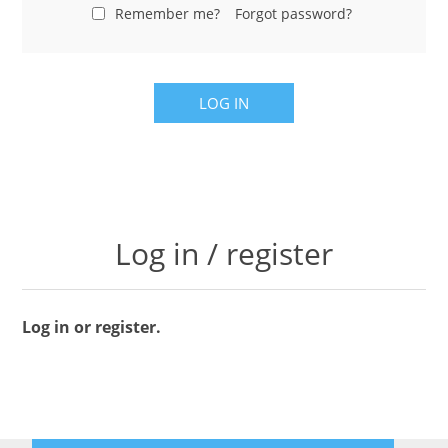
LABRADORYT
Remember me?
Forgot password?
LAPIS LAZURI
LOG IN
MASA PERŁOWA
RODOCHROZYT
TURMALIN
Log in / register
RODONIT
Log in or register.
TYGRYSIE OKO