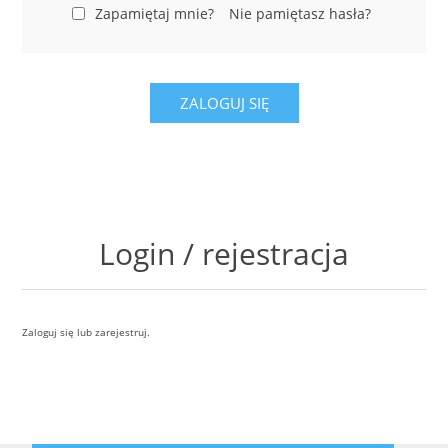
LABRADORYT
Zapamiętaj mnie?
Nie pamiętasz hasła?
LAPIS LAZURI
ZALOGUJ SIĘ
MASA PERŁOWA
RODOCHROZYT
TURMALIN
Login / rejestracja
RODONIT
Zaloguj się lub zarejestruj.
TYGRYSIE OKO