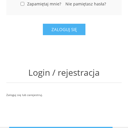
LABRADORYT
Zapamiętaj mnie?
Nie pamiętasz hasła?
LAPIS LAZURI
ZALOGUJ SIĘ
MASA PERŁOWA
RODOCHROZYT
TURMALIN
Login / rejestracja
RODONIT
Zaloguj się lub zarejestruj.
TYGRYSIE OKO