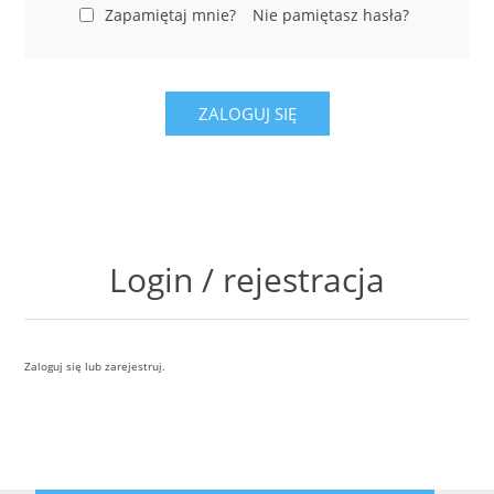
LABRADORYT
Zapamiętaj mnie?
Nie pamiętasz hasła?
LAPIS LAZURI
ZALOGUJ SIĘ
MASA PERŁOWA
RODOCHROZYT
TURMALIN
Login / rejestracja
RODONIT
Zaloguj się lub zarejestruj.
TYGRYSIE OKO