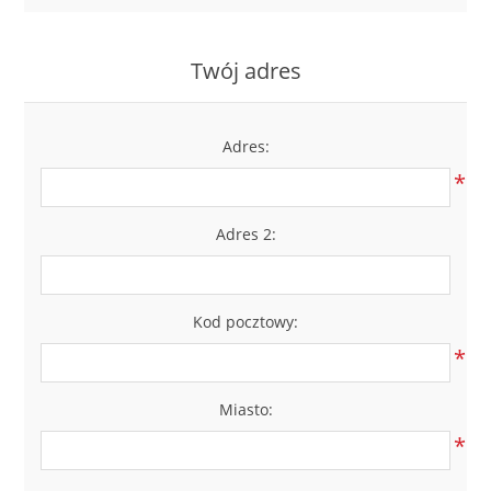
LABRADORYT
Twój adres
LAPIS LAZURI
MASA PERŁOWA
Adres:
*
RODOCHROZYT
Adres 2:
TURMALIN
RODONIT
Kod pocztowy:
*
TYGRYSIE OKO
Miasto:
*