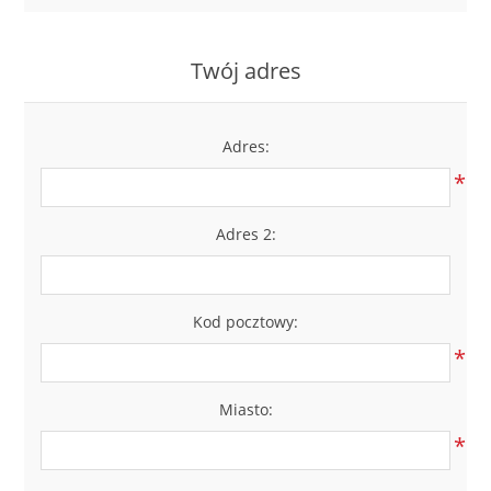
LABRADORYT
Twój adres
LAPIS LAZURI
MASA PERŁOWA
Adres:
*
RODOCHROZYT
Adres 2:
TURMALIN
RODONIT
Kod pocztowy:
*
TYGRYSIE OKO
Miasto:
*