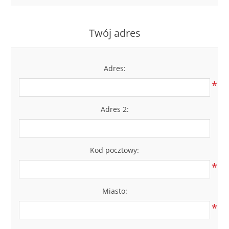
LABRADORYT
Twój adres
LAPIS LAZURI
MASA PERŁOWA
Adres:
*
RODOCHROZYT
Adres 2:
TURMALIN
RODONIT
Kod pocztowy:
*
TYGRYSIE OKO
Miasto:
*