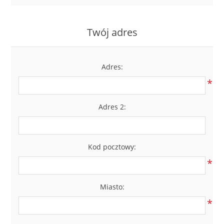
LABRADORYT
Twój adres
LAPIS LAZURI
MASA PERŁOWA
Adres:
*
RODOCHROZYT
Adres 2:
TURMALIN
RODONIT
Kod pocztowy:
*
TYGRYSIE OKO
Miasto:
*