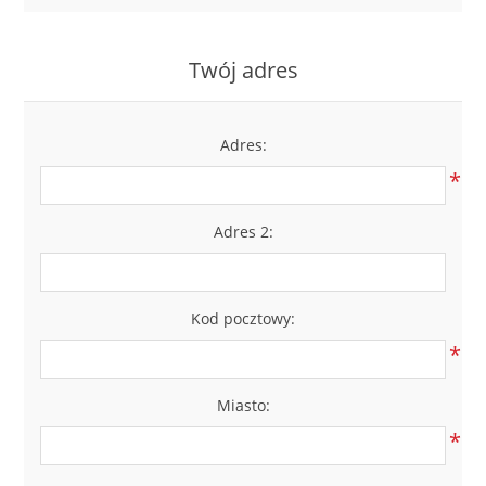
LABRADORYT
Twój adres
LAPIS LAZURI
MASA PERŁOWA
Adres:
*
RODOCHROZYT
Adres 2:
TURMALIN
RODONIT
Kod pocztowy:
*
TYGRYSIE OKO
Miasto:
*