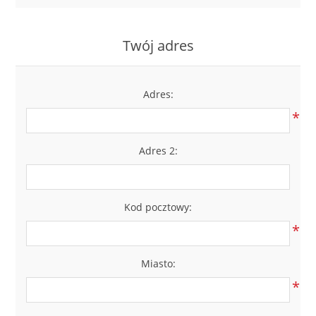
LABRADORYT
Twój adres
LAPIS LAZURI
MASA PERŁOWA
Adres:
*
RODOCHROZYT
Adres 2:
TURMALIN
RODONIT
Kod pocztowy:
*
TYGRYSIE OKO
Miasto:
*