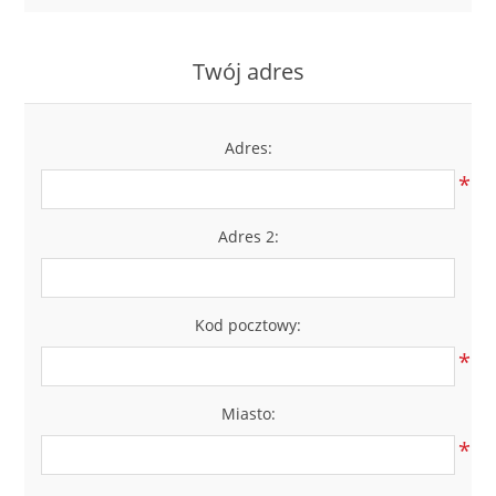
LABRADORYT
Twój adres
LAPIS LAZURI
MASA PERŁOWA
Adres:
*
RODOCHROZYT
Adres 2:
TURMALIN
RODONIT
Kod pocztowy:
*
TYGRYSIE OKO
Miasto:
*