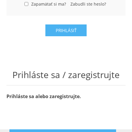
LABRADORYT
Zapamätať si ma?
Zabudli ste heslo?
LAPIS LAZURI
PRIHLÁSIŤ
MASA PERŁOWA
RODOCHROZYT
TURMALIN
Prihláste sa / zaregistrujte
RODONIT
Prihláste sa alebo zaregistrujte.
TYGRYSIE OKO