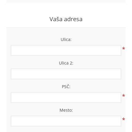
LABRADORYT
Vaša adresa
LAPIS LAZURI
MASA PERŁOWA
Ulica:
*
RODOCHROZYT
Ulica 2:
TURMALIN
RODONIT
PSČ:
*
TYGRYSIE OKO
Mesto:
*