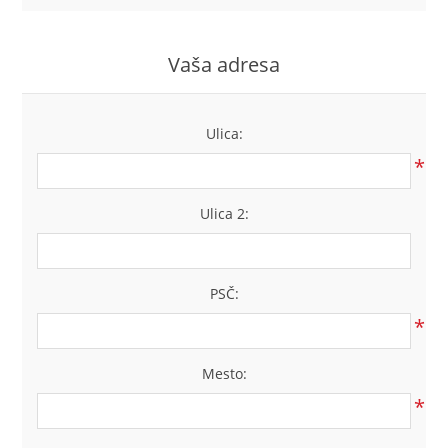
LABRADORYT
Vaša adresa
LAPIS LAZURI
MASA PERŁOWA
Ulica:
*
RODOCHROZYT
Ulica 2:
TURMALIN
RODONIT
PSČ:
*
TYGRYSIE OKO
Mesto:
*