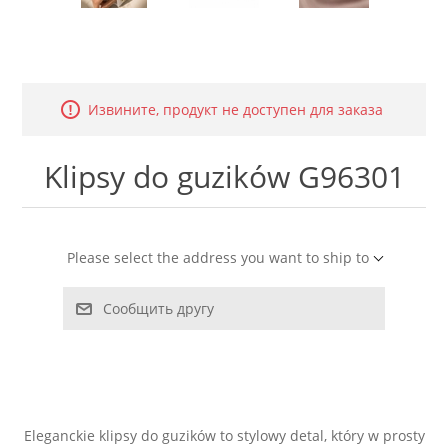
LABRADORYT
LAPIS LAZURI
Извините, продукт не доступен для заказа
MASA PERŁOWA
Klipsy do guzików G96301
RODOCHROZYT
TURMALIN
Please select the address you want to ship to
RODONIT
Сообщить другу
TYGRYSIE OKO
Eleganckie klipsy do guzików to stylowy detal, który w prosty