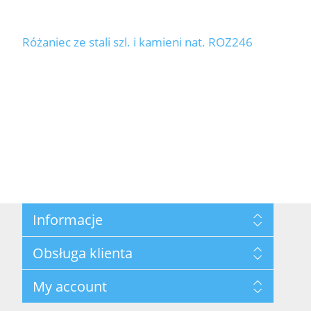
Różaniec ze stali szl. i kamieni nat. ROZ246
Informacje
Mapa strony
Obsługa klienta
Polityka prywatności
Regulamin hurtowni
Szukaj
My account
O marce Yvon
Nowości
Kontakt
Blog
Moje konto