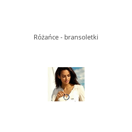
LABRADORYT
LAPIS LAZURI
Różańce - bransoletki
MASA PERŁOWA
RODOCHROZYT
TURMALIN
RODONIT
TYGRYSIE OKO