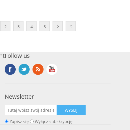
2
3
4
5
nt
Follow us
Newsletter
WYŚLIJ
Zapisz się
Wyłącz subskrybcję