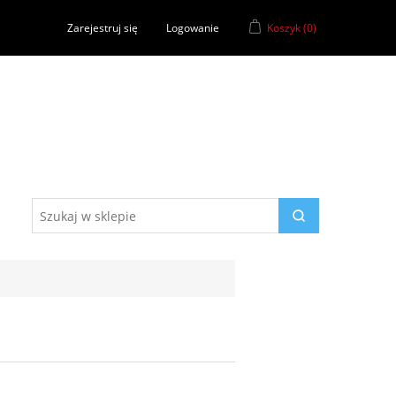
Zarejestruj się
Logowanie
Koszyk
(0)