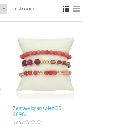
na stronie
Zestaw bransolet BS
96964