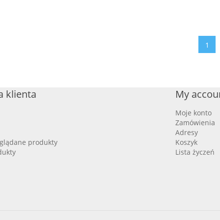
1
 klienta
My accou
Moje konto
Zamówienia
Adresy
oglądane produkty
Koszyk
dukty
Lista życzeń