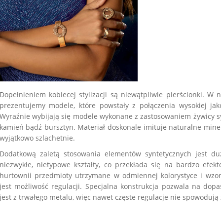
Dopełnieniem kobiecej stylizacji są niewątpliwie pierścionki. W 
prezentujemy modele, które powstały z połączenia wysokiej jak
Wyraźnie wybijają się modele wykonane z zastosowaniem żywicy sy
kamień bądź bursztyn. Materiał doskonale imituje naturalne miner
wyjątkowo szlachetnie.
Dodatkową zaletą stosowania elementów syntetycznych jest d
niezwykłe, nietypowe kształty, co przekłada się na bardzo efek
hurtownii przedmioty utrzymane w odmiennej kolorystyce i wzo
jest możliwość regulacji. Specjalna konstrukcja pozwala na do
jest z trwałego metalu, więc nawet częste regulacje nie spowodują 