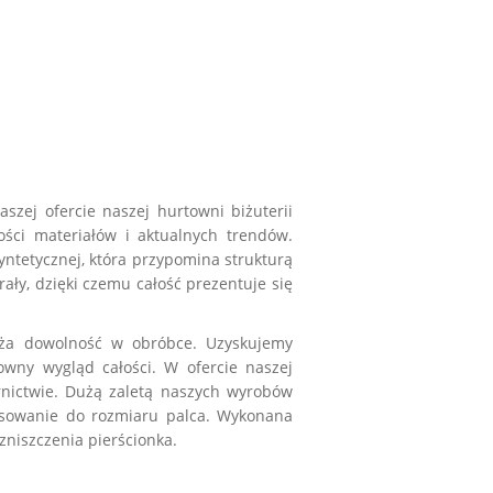
naszej ofercie naszej
hurtowni biżuterii
ości materiałów i aktualnych trendów.
ntetycznej, która przypomina strukturą
ały, dzięki czemu całość prezentuje się
uża dowolność w obróbce. Uzyskujemy
towny wygląd całości. W ofercie naszej
rnictwie. Dużą zaletą naszych wyrobów
pasowanie do rozmiaru palca. Wykonana
zniszczenia pierścionka.