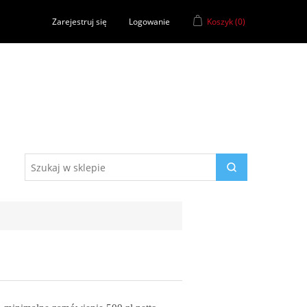
Zarejestruj się
Logowanie
Koszyk
(0)