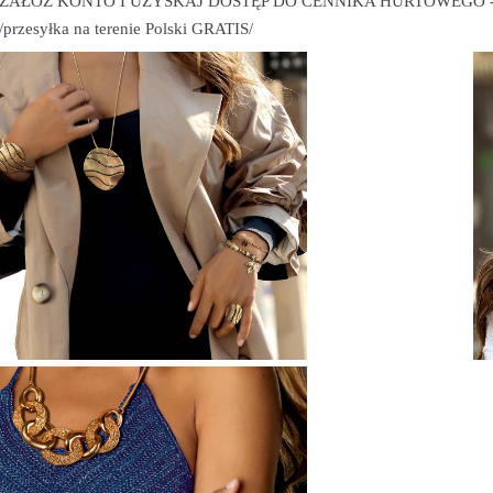
ZAŁÓŻ KONTO I UZYSKAJ DOSTĘP DO CENNIKA HURTOWEGO - mini
/przesyłka na terenie Polski GRATIS/