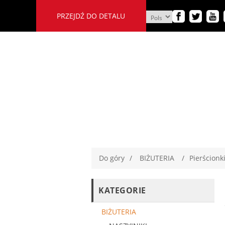
PRZEJDŹ DO DETALU
Do góry
/
BIŻUTERIA
/
Pierścionk
KATEGORIE
BIŻUTERIA