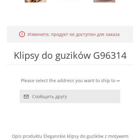
LABRADORYT
LAPIS LAZURI
Извините, продукт не доступен для заказа
MASA PERŁOWA
Klipsy do guzików G96314
RODOCHROZYT
TURMALIN
Please select the address you want to ship to
RODONIT
Сообщить другу
TYGRYSIE OKO
Opis produktu Eleganckie klipsy do guzików z motywem