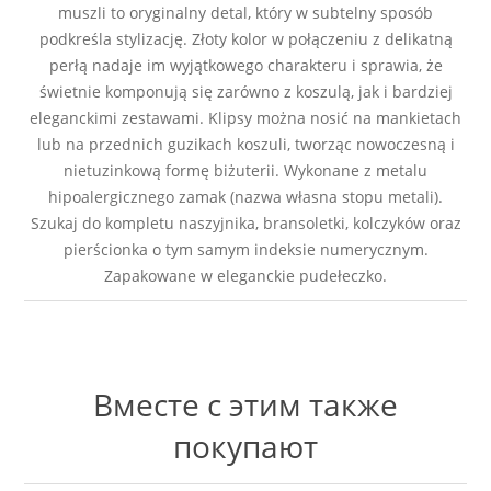
muszli to oryginalny detal, który w subtelny sposób
podkreśla stylizację. Złoty kolor w połączeniu z delikatną
perłą nadaje im wyjątkowego charakteru i sprawia, że
świetnie komponują się zarówno z koszulą, jak i bardziej
eleganckimi zestawami. Klipsy można nosić na mankietach
lub na przednich guzikach koszuli, tworząc nowoczesną i
nietuzinkową formę biżuterii. Wykonane z metalu
hipoalergicznego zamak (nazwa własna stopu metali).
Szukaj do kompletu naszyjnika, bransoletki, kolczyków oraz
pierścionka o tym samym indeksie numerycznym.
Zapakowane w eleganckie pudełeczko.
Вместе с этим также
покупают