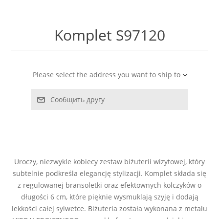
LABRADORYT
Komplet S97120
LAPIS LAZURI
MASA PERŁOWA
Please select the address you want to ship to
RODOCHROZYT
Сообщить другу
TURMALIN
RODONIT
Uroczy, niezwykle kobiecy zestaw biżuterii wizytowej, który
TYGRYSIE OKO
subtelnie podkreśla elegancję stylizacji. Komplet składa się
z regulowanej bransoletki oraz efektownych kolczyków o
długości 6 cm, które pięknie wysmuklają szyję i dodają
lekkości całej sylwetce. Biżuteria została wykonana z metalu