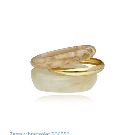
Zestaw bransolet B96559