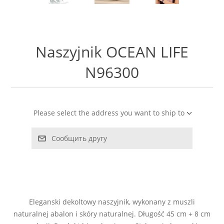
LABRADORYT
LAPIS LAZURI
Naszyjnik OCEAN LIFE
MASA PERŁOWA
N96300
RODOCHROZYT
Please select the address you want to ship to
TURMALIN
Сообщить другу
RODONIT
TYGRYSIE OKO
Eleganski dekoltowy naszyjnik, wykonany z muszli
naturalnej abalon i skóry naturalnej. Długość 45 cm + 8 cm