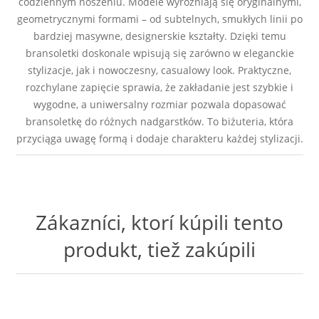
codziennym noszeniu. Modele wyróżniają się oryginalnymi,
geometrycznymi formami – od subtelnych, smukłych linii po
bardziej masywne, designerskie kształty. Dzięki temu
bransoletki doskonale wpisują się zarówno w eleganckie
stylizacje, jak i nowoczesny, casualowy look. Praktyczne,
rozchylane zapięcie sprawia, że zakładanie jest szybkie i
wygodne, a uniwersalny rozmiar pozwala dopasować
bransoletkę do różnych nadgarstków. To biżuteria, która
przyciąga uwagę formą i dodaje charakteru każdej stylizacji.
Zákazníci, ktorí kúpili tento
produkt, tiež zakúpili