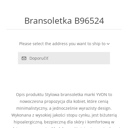
LABRADORYT
Bransoletka B96524
LAPIS LAZURI
MASA PERŁOWA
Please select the address you want to ship to
RODOCHROZYT
Doporučiť
TURMALIN
RODONIT
Opis produktu Stylowa bransoletka marki YVON to
TYGRYSIE OKO
nowoczesna propozycja dla kobiet, które cenią
minimalistyczny, a jednocześnie wyrazisty design.
Wykonana z wysokiej jakości stopu cynku, jest biżuterią
hipoalergiczną, bezpieczną dla skóry i komfortową w