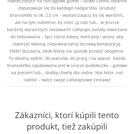
nawleczonych na rozciągliwe gumki – dzięki czemu idealnie
dopasowuje się do każdego nadgarstka. Grubość
bransoletki to ok. 2,5 cm – wystarczająco, by się wyróżnić,
ale na tyle subtelnie, by nosić ją solo lub… w jeszcze
bardziej wyrazistych zestawach! Lollipops zostały stworzone
do miksowania – łącz różne kolory, kontrasty i wzory, aby
stworzyć własną, niepowtarzalną tęczową kompozycję.
Efekt? Biżuteria, obok której nie sposób przejść obojętnie.
To idealny wybór: do jeansów, do pracy i na spacer. Każda
bransoletka zapakowana jest w urocze pudełeczko – gotowe
na prezent lub… słodką chwilę dla siebie. Noś kolor, noś
radość – twórz swoje Lollipopsowe zestawy!
Zákazníci, ktorí kúpili tento
produkt, tiež zakúpili