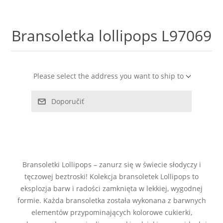
LABRADORYT
Bransoletka lollipops L97069
LAPIS LAZURI
MASA PERŁOWA
Please select the address you want to ship to
RODOCHROZYT
Doporučiť
TURMALIN
RODONIT
Bransoletki Lollipops – zanurz się w świecie słodyczy i
TYGRYSIE OKO
tęczowej beztroski! Kolekcja bransoletek Lollipops to
eksplozja barw i radości zamknięta w lekkiej, wygodnej
formie. Każda bransoletka została wykonana z barwnych
elementów przypominających kolorowe cukierki,