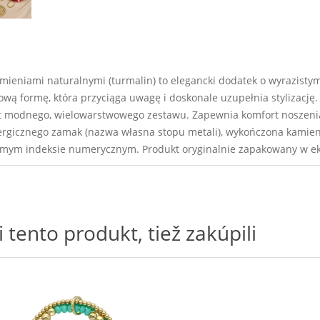
mieniami naturalnymi (turmalin) to elegancki dodatek o wyrazisty
 formę, która przyciąga uwagę i doskonale uzupełnia stylizację. Br
ekt modnego, wielowarstwowego zestawu. Zapewnia komfort noszeni
ergicznego zamak (nazwa własna stopu metali), wykończona kamien
samym indeksie numerycznym. Produkt oryginalnie zapakowany w e
i tento produkt, tiež zakúpili