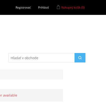
Registrovať
Prihlásiť
Nákupný košík
(0)
er available