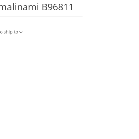
rmalinami B96811
o ship to