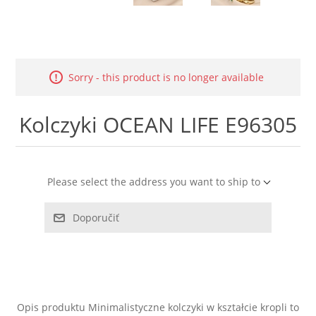
LABRADORYT
LAPIS LAZURI
Sorry - this product is no longer available
MASA PERŁOWA
Kolczyki OCEAN LIFE E96305
RODOCHROZYT
TURMALIN
Please select the address you want to ship to
RODONIT
Doporučiť
TYGRYSIE OKO
Opis produktu Minimalistyczne kolczyki w kształcie kropli to