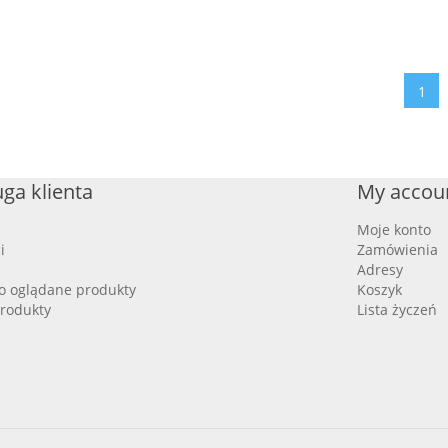
1
ga klienta
My accou
Moje konto
i
Zamówienia
Adresy
o oglądane produkty
Koszyk
rodukty
Lista życzeń