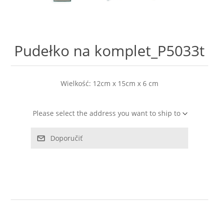
LABRADORYT
LAPIS LAZURI
Pudełko na komplet_P5033t
MASA PERŁOWA
Wielkość: 12cm x 15cm x 6 cm
RODOCHROZYT
Please select the address you want to ship to
TURMALIN
Doporučiť
RODONIT
TYGRYSIE OKO