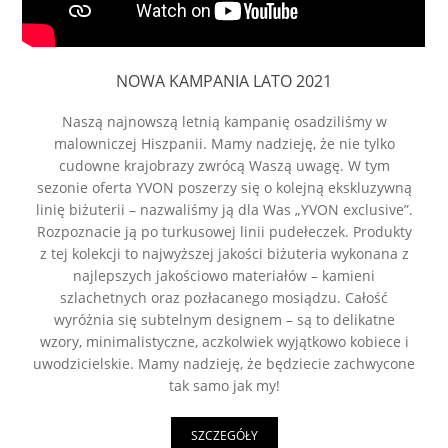
NOWA KAMPANIA LATO 2021
Naszą najnowszą letnią kampanię osadziliśmy w
malowniczej Hiszpanii. Mamy nadzieję, że nie tylko
cudowne krajobrazy zwrócą Waszą uwagę. W tym
sezonie oferta YVON poszerzy się o kolejną ekskluzywną
linię biżuterii – nazwaliśmy ją dla Was „YVON exclusive”.
Rozpoznacie ją po turkusowej linii pudełeczek. Produkty
z tej kolekcji to najwyższej jakości biżuteria wykonana z
najlepszych jakościowo materiałów – kamieni
szlachetnych oraz pozłacanego mosiądzu. Całość
wyróżnia się subtelnym designem – są to delikatne
wzory, minimalistyczne, aczkolwiek wyjątkowo kobiece i
uwodzicielskie. Mamy nadzieję, że będziecie zachwycone
tak samo jak my!
SZCZEGÓŁY