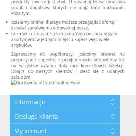
produkty zawsze jest zbyt. U nas znajdziesz mnóstwo
ozdób i dodatków, których nie mają inne hurtownie.
Poza tym:
działamy online, dlatego możesz przeglądać ofertę i
składać zamówienia o dowolnej porze,
hurtownia z biżuterią sztuczną Yvon posiada bogaty
asortyment, w jednym miejscu kupisz więc wiele
artykułów.
Zapraszamy do współpracy. Jesteśmy otwarci na
propozycje i sugestie, z przyjemnością odpowiemy też
na wszystkie pytania dotyczące konkretnych kolekcji.
Dołącz do naszych klientów i ciesz się z udanych
zakupów!
Informacje
Mapa strony
Obsługa klienta
Datenschutzrichtlinie
Bedingungen
Szukaj
My account
Über uns - Hersteller von künstlichem Schmuck
Nowości