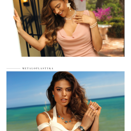
LABRADORYT
LAPIS LAZURI
MASA PERŁOWA
RODOCHROZYT
TURMALIN
RODONIT
TYGRYSIE OKO