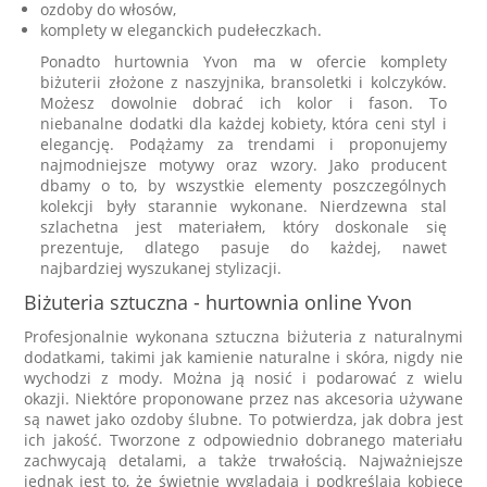
ozdoby do włosów,
komplety w eleganckich pudełeczkach.
Ponadto hurtownia Yvon ma w ofercie komplety
biżuterii złożone z naszyjnika, bransoletki i kolczyków.
Możesz dowolnie dobrać ich kolor i fason. To
niebanalne dodatki dla każdej kobiety, która ceni styl i
elegancję. Podążamy za trendami i proponujemy
najmodniejsze motywy oraz wzory. Jako producent
dbamy o to, by wszystkie elementy poszczególnych
kolekcji były starannie wykonane. Nierdzewna stal
szlachetna jest materiałem, który doskonale się
prezentuje, dlatego pasuje do każdej, nawet
najbardziej wyszukanej stylizacji.
Biżuteria sztuczna - hurtownia online Yvon
Profesjonalnie wykonana sztuczna biżuteria z naturalnymi
dodatkami, takimi jak kamienie naturalne i skóra, nigdy nie
wychodzi z mody. Można ją nosić i podarować z wielu
okazji. Niektóre proponowane przez nas akcesoria używane
są nawet jako ozdoby ślubne. To potwierdza, jak dobra jest
ich jakość. Tworzone z odpowiednio dobranego materiału
zachwycają detalami, a także trwałością. Najważniejsze
jednak jest to, że świetnie wyglądają i podkreślają kobiece