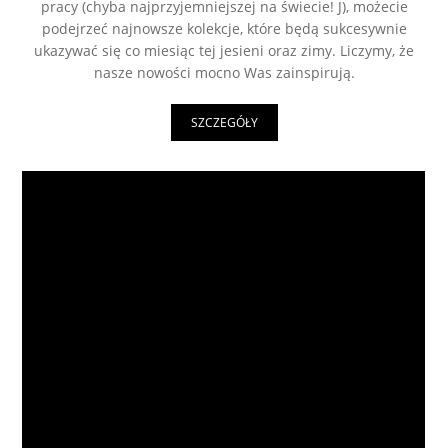
pracy (chyba najprzyjemniejszej na świecie! J), możecie
podejrzeć najnowsze kolekcje, które będą sukcesywnie
ukazywać się co miesiąc tej jesieni oraz zimy. Liczymy, że
nasze nowości mocno Was zainspirują.
SZCZEGÓŁY