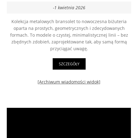
-1 kwietnia 2026
Kolekcja metalowych bransolet to nowoczesna biżuteria
oparta na prostych, geometrycznych i zdecydowanych
formach. To modele o czystej, minimalistycznej linii – bez
zbędnych zdobień, zaprojektowane tak, aby samą formą
przyciągać uwagę.
SZCZEGÓŁY
[Archiwum wiadomości widok]