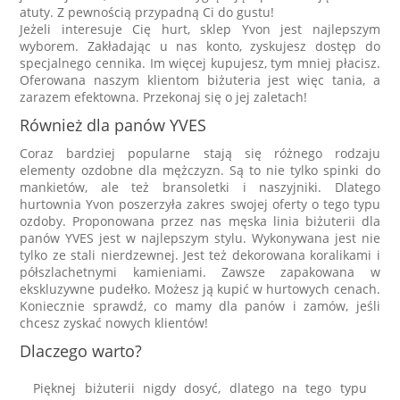
atuty. Z pewnością przypadną Ci do gustu!
Jeżeli interesuje Cię hurt, sklep Yvon jest najlepszym
wyborem. Zakładając u nas konto, zyskujesz dostęp do
specjalnego cennika. Im więcej kupujesz, tym mniej płacisz.
Oferowana naszym klientom biżuteria jest więc tania, a
zarazem efektowna. Przekonaj się o jej zaletach!
Również dla panów YVES
Coraz bardziej popularne stają się różnego rodzaju
elementy ozdobne dla mężczyzn. Są to nie tylko spinki do
mankietów, ale też bransoletki i naszyjniki. Dlatego
hurtownia Yvon poszerzyła zakres swojej oferty o tego typu
ozdoby. Proponowana przez nas męska linia biżuterii dla
panów YVES jest w najlepszym stylu. Wykonywana jest nie
tylko ze stali nierdzewnej. Jest też dekorowana koralikami i
półszlachetnymi kamieniami. Zawsze zapakowana w
ekskluzywne pudełko. Możesz ją kupić w hurtowych cenach.
Koniecznie sprawdź, co mamy dla panów i zamów, jeśli
chcesz zyskać nowych klientów!
Dlaczego warto?
Pięknej biżuterii nigdy dosyć, dlatego na tego typu