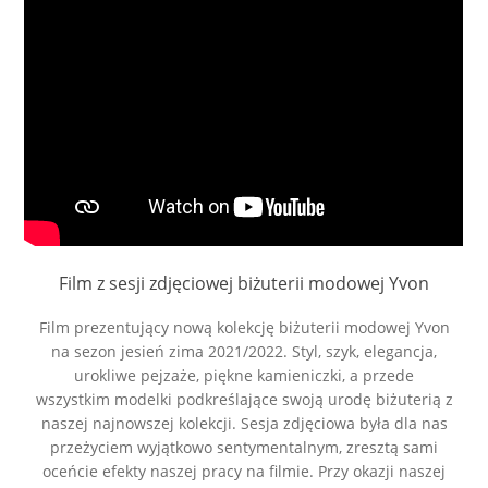
Film z sesji zdjęciowej biżuterii modowej Yvon
Film prezentujący nową kolekcję biżuterii modowej Yvon
na sezon jesień zima 2021/2022. Styl, szyk, elegancja,
urokliwe pejzaże, piękne kamieniczki, a przede
wszystkim modelki podkreślające swoją urodę biżuterią z
naszej najnowszej kolekcji. Sesja zdjęciowa była dla nas
przeżyciem wyjątkowo sentymentalnym, zresztą sami
oceńcie efekty naszej pracy na filmie. Przy okazji naszej