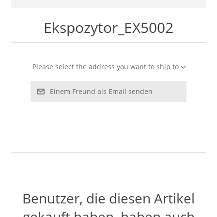
LABRADORYT
Ekspozytor_EX5002
LAPIS LAZURI
MASA PERŁOWA
Please select the address you want to ship to
RODOCHROZYT
Einem Freund als Email senden
TURMALIN
RODONIT
TYGRYSIE OKO
Benutzer, die diesen Artikel
gekauft haben, haben auch