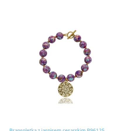
Bransoletka z jaspisem cesarskim B96125