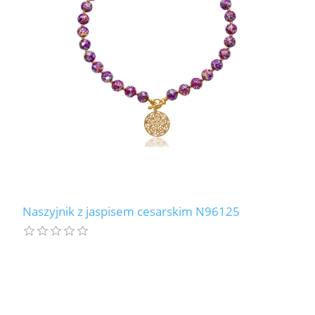
LABRADORYT
LAPIS LAZURI
MASA PERŁOWA
RODOCHROZYT
TURMALIN
RODONIT
Naszyjnik z jaspisem cesarskim N96125
TYGRYSIE OKO