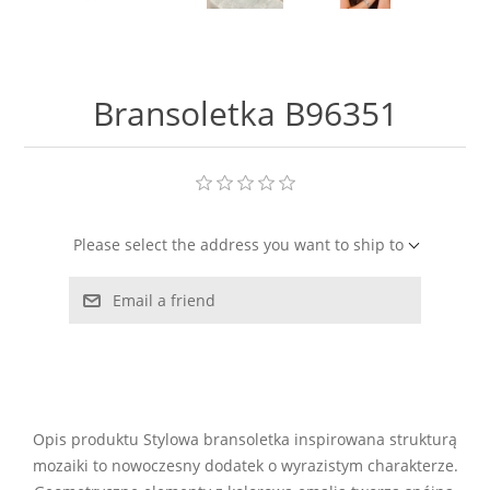
LABRADORYT
LAPIS LAZURI
Bransoletka B96351
MASA PERŁOWA
RODOCHROZYT
Please select the address you want to ship to
TURMALIN
Email a friend
RODONIT
TYGRYSIE OKO
Opis produktu Stylowa bransoletka inspirowana strukturą
mozaiki to nowoczesny dodatek o wyrazistym charakterze.