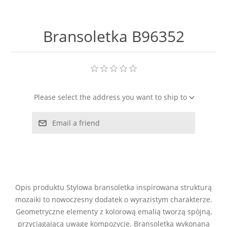
LABRADORYT
Bransoletka B96352
LAPIS LAZURI
MASA PERŁOWA
RODOCHROZYT
Please select the address you want to ship to
TURMALIN
Email a friend
RODONIT
TYGRYSIE OKO
Opis produktu Stylowa bransoletka inspirowana strukturą
mozaiki to nowoczesny dodatek o wyrazistym charakterze.
Geometryczne elementy z kolorową emalią tworzą spójną,
przyciągającą uwagę kompozycję. Bransoletka wykonana