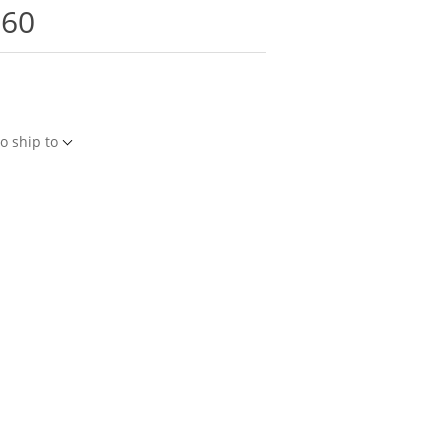
360
o ship to