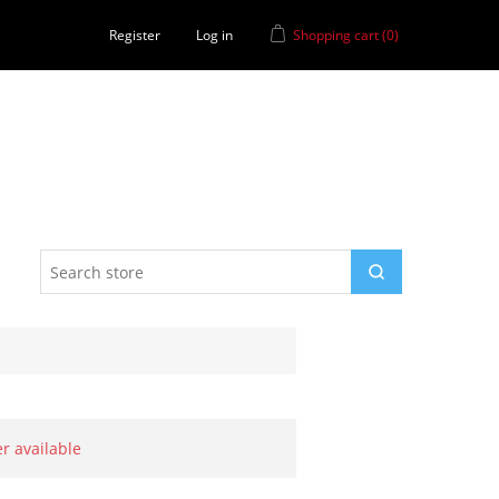
Register
Log in
Shopping cart
(0)
er available