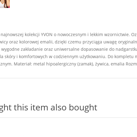
 najnowszej kolekcji YVON o nowoczesnym i lekkim wzornictwie. O
wicy oraz kolorowej emalii, dzięki czemu przyciąga uwagę oryginal
 wygodne zakładanie oraz uniwersalne dopasowanie do nadgarstka.
la skóry i komfortowych w codziennym użytkowaniu. Do kompletu m
nym. Materiał: metal hipoalergiczny (zamak), żywica, emalia Rozm
t this item also bought