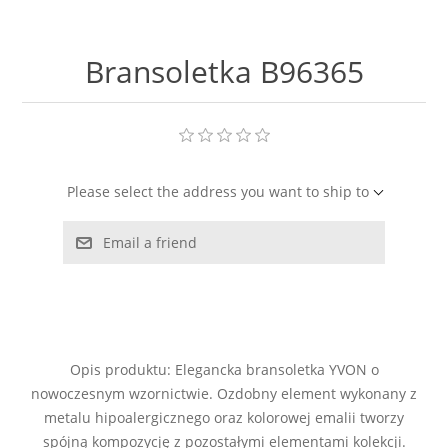
LABRADORYT
Bransoletka B96365
LAPIS LAZURI
MASA PERŁOWA
RODOCHROZYT
Please select the address you want to ship to
TURMALIN
Email a friend
RODONIT
TYGRYSIE OKO
Opis produktu: Elegancka bransoletka YVON o
nowoczesnym wzornictwie. Ozdobny element wykonany z
metalu hipoalergicznego oraz kolorowej emalii tworzy
spójną kompozycję z pozostałymi elementami kolekcji.