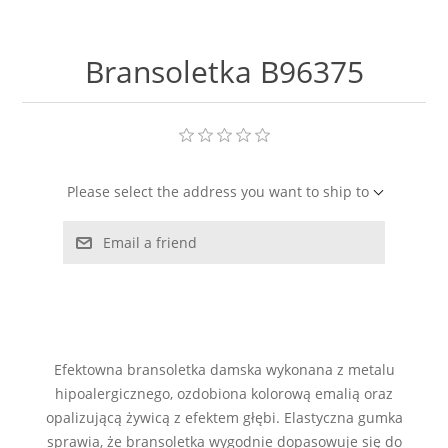
LABRADORYT
Bransoletka B96375
LAPIS LAZURI
MASA PERŁOWA
RODOCHROZYT
Please select the address you want to ship to
TURMALIN
Email a friend
RODONIT
TYGRYSIE OKO
Efektowna bransoletka damska wykonana z metalu
hipoalergicznego, ozdobiona kolorową emalią oraz
opalizującą żywicą z efektem głębi. Elastyczna gumka
sprawia, że bransoletka wygodnie dopasowuje się do