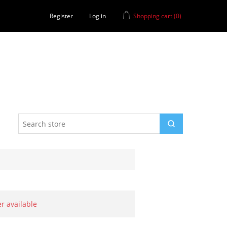
Register
Log in
Shopping cart
(0)
er available