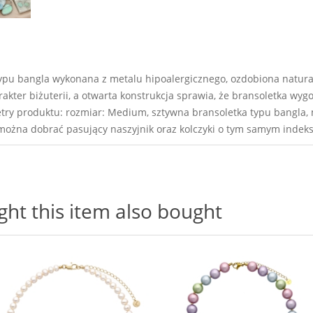
ypu bangla wykonana z metalu hipoalergicznego, ozdobiona natura
akter biżuterii, a otwarta konstrukcja sprawia, że bransoletka wy
y produktu: rozmiar: Medium, sztywna bransoletka typu bangla, m
można dobrać pasujący naszyjnik oraz kolczyki o tym samym inde
t this item also bought