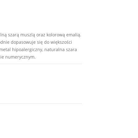
lną szarą muszlą oraz kolorową emalią.
godnie dopasowuje się do większości
etal hipoalergiczny, naturalna szara
ksie numerycznym.