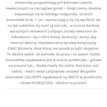
elementów przypominających kolorowe cukierki,
nawleczonych na rozciągliwe gumki – dzięki czemu idealnie
dopasowuje się do każdego nadgarstka. Grubość
bransoletki to ok. 1 cm – wystarczająco, by się wyróżnić, ale
na tyle subtelnie, by nosić ją solo lub… w jeszcze bardziej
wyrazistych zestawach! Lollipops zostały stworzone do
miksowania – łącz różne kolory, kontrasty i wzory, aby
stworzyć własną, niepowtarzalną tęczową kompozycję.
Efekt? Biżuteria, obok której nie sposób przejść obojętnie.
To idealny wybór: do jeansów, do pracy i na spacer. Każda
bransoletka zapakowana jest w urocze pudełeczko – gotowe
na prezent lub… słodką chwilę dla siebie. Noś kolor, noś
radość – twórz swoje Lollipopowe zestawy! Wszystkie
bransoletki LOLLIPOPS zapakowane są GRATIS w prześliczne
różowe PUDEŁECZKA - idealne na prezent.