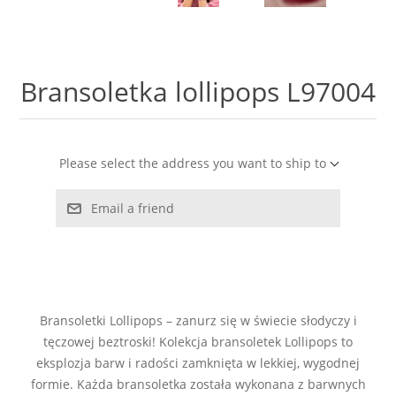
LABRADORYT
LAPIS LAZURI
Bransoletka lollipops L97004
MASA PERŁOWA
RODOCHROZYT
Please select the address you want to ship to
Email a friend
TURMALIN
RODONIT
TYGRYSIE OKO
Bransoletki Lollipops – zanurz się w świecie słodyczy i
tęczowej beztroski! Kolekcja bransoletek Lollipops to
eksplozja barw i radości zamknięta w lekkiej, wygodnej
formie. Każda bransoletka została wykonana z barwnych