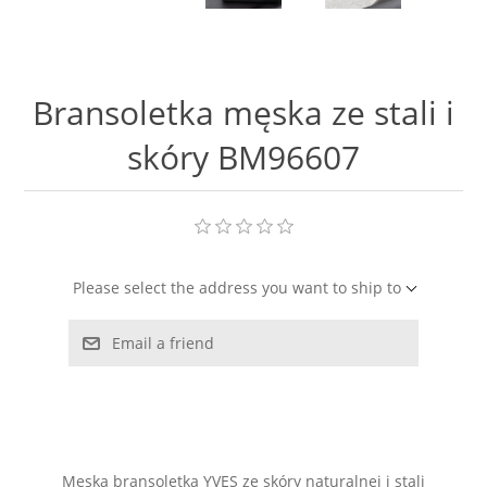
LABRADORYT
LAPIS LAZURI
Bransoletka męska ze stali i
MASA PERŁOWA
skóry BM96607
RODOCHROZYT
TURMALIN
Please select the address you want to ship to
RODONIT
Email a friend
TYGRYSIE OKO
Męska bransoletka YVES ze skóry naturalnej i stali