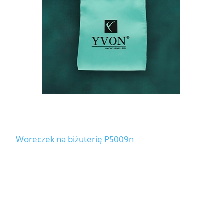
Woreczek na biżuterię P5009n