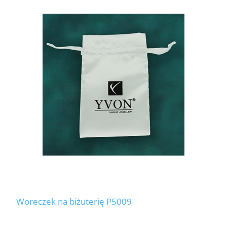
Woreczek na biżuterię P5009