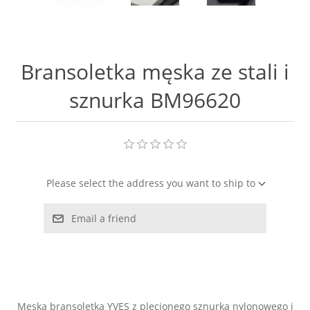
LABRADORYT
LAPIS LAZURI
Bransoletka męska ze stali i
MASA PERŁOWA
sznurka BM96620
RODOCHROZYT
TURMALIN
Please select the address you want to ship to
RODONIT
Email a friend
TYGRYSIE OKO
Męska bransoletka YVES z plecionego sznurka nylonowego i