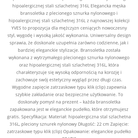
hipoalergicznej stali szlachetnej 316L Elegancka męska
bransoletka z plecionego sznurka nylonowego i
hipoalergicznej stali szlachetnej 316L z najnowszej kolekcji
YVES to propozycja dla mężczyzn ceniących nowoczesny
styl, wygodę i wysoką jakość wykonania. Uniwersalny design
sprawia, że doskonale uzupełnia zarówno codzienne, jak i
bardziej eleganckie stylizacje. Bransoletka została
wykonana z wytrzymałego plecionego sznurka nylonowego
oraz hipoalergicznej stali szlachetnej 316L, która
charakteryzuje się wysoką odpornością na korozję i
zachowuje swój estetyczny wygląd przez długi czas.
Wygodne zapięcie zatrzaskowe typu klik (clip) zapewnia
szybkie zakładanie oraz bezpieczne użytkowanie. To
doskonały pomysł na prezent – każda bransoletka
zapakowana jest w eleganckie pudełko, które otrzymujesz
gratis. Specyfikacja: Materiał: hipoalergiczna stal szlachetna
316L, pleciony sznurek nylonowy Długość: 22 cm Zapięcie:
zatrzaskowe typu klik (clip) Opakowanie: eleganckie pudełko