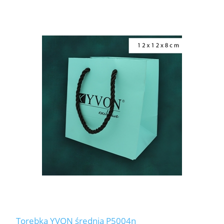
Torebka YVON średnia P5004n