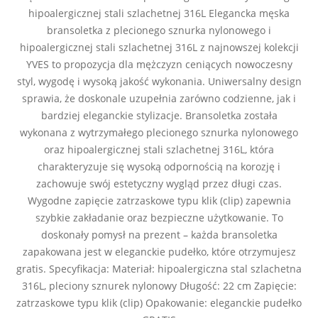
hipoalergicznej stali szlachetnej 316L Elegancka męska
bransoletka z plecionego sznurka nylonowego i
hipoalergicznej stali szlachetnej 316L z najnowszej kolekcji
YVES to propozycja dla mężczyzn ceniących nowoczesny
styl, wygodę i wysoką jakość wykonania. Uniwersalny design
sprawia, że doskonale uzupełnia zarówno codzienne, jak i
bardziej eleganckie stylizacje. Bransoletka została
wykonana z wytrzymałego plecionego sznurka nylonowego
oraz hipoalergicznej stali szlachetnej 316L, która
charakteryzuje się wysoką odpornością na korozję i
zachowuje swój estetyczny wygląd przez długi czas.
Wygodne zapięcie zatrzaskowe typu klik (clip) zapewnia
szybkie zakładanie oraz bezpieczne użytkowanie. To
doskonały pomysł na prezent – każda bransoletka
zapakowana jest w eleganckie pudełko, które otrzymujesz
gratis. Specyfikacja: Materiał: hipoalergiczna stal szlachetna
316L, pleciony sznurek nylonowy Długość: 22 cm Zapięcie:
zatrzaskowe typu klik (clip) Opakowanie: eleganckie pudełko