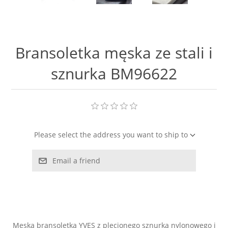
LABRADORYT
LAPIS LAZURI
Bransoletka męska ze stali i
MASA PERŁOWA
sznurka BM96622
RODOCHROZYT
TURMALIN
Please select the address you want to ship to
RODONIT
Email a friend
TYGRYSIE OKO
Męska bransoletka YVES z plecionego sznurka nylonowego i