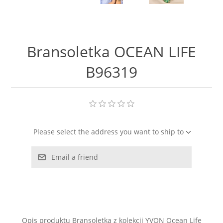
LABRADORYT
LAPIS LAZURI
Bransoletka OCEAN LIFE
MASA PERŁOWA
B96319
RODOCHROZYT
TURMALIN
Please select the address you want to ship to
RODONIT
Email a friend
TYGRYSIE OKO
Opis produktu Bransoletka z kolekcji YVON Ocean Life