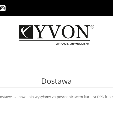
Dostawa
dostawę, zamówienia wysyłamy za pośrednictwem kuriera DPD lub 