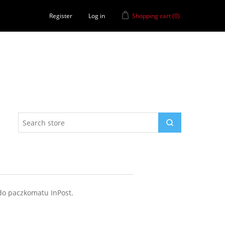
Register
Log in
Shopping cart
(0)
do paczkomatu InPost.