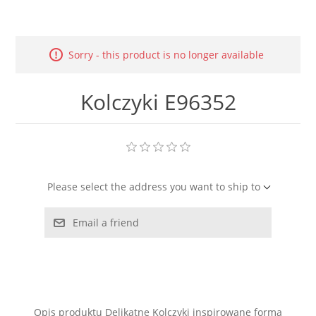
LABRADORYT
LAPIS LAZURI
Sorry - this product is no longer available
MASA PERŁOWA
Kolczyki E96352
RODOCHROZYT
TURMALIN
Please select the address you want to ship to
RODONIT
Email a friend
TYGRYSIE OKO
Opis produktu Delikatne Kolczyki inspirowane formą