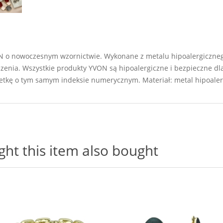
ON o nowoczesnym wzornictwie. Wykonane z metalu hipoalergicznego
szenia. Wszystkie produkty YVON są hipoalergiczne i bezpieczne d
etkę o tym samym indeksie numerycznym. Materiał: metal hipoalerg
t this item also bought