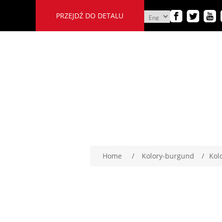
PRZEJDŹ DO DETALU
Home
/
Kolory-burgund
/
Kol