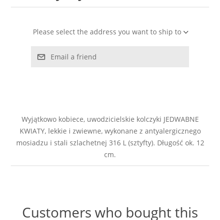
LABRADORYT
Please select the address you want to ship to
LAPIS LAZURI
Email a friend
MASA PERŁOWA
RODOCHROZYT
TURMALIN
Wyjątkowo kobiece, uwodzicielskie kolczyki JEDWABNE
KWIATY, lekkie i zwiewne, wykonane z antyalergicznego
mosiadzu i stali szlachetnej 316 L (sztyfty). Długość ok. 12
RODONIT
cm.
TYGRYSIE OKO
Customers who bought this