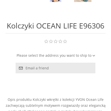
LABRADORYT
LAPIS LAZURI
Kolczyki OCEAN LIFE E96306
MASA PERŁOWA
RODOCHROZYT
Please select the address you want to ship to
TURMALIN
Email a friend
RODONIT
TYGRYSIE OKO
Opis produktu Kolczyki wkrętki z kolekcji YVON Ocean Life
zachwycają subtelnym motywem rozgwiazdy oraz elegancką