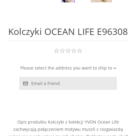
LABRADORYT
LAPIS LAZURI
Kolczyki OCEAN LIFE E96308
MASA PERŁOWA
RODOCHROZYT
Please select the address you want to ship to
TURMALIN
Email a friend
RODONIT
TYGRYSIE OKO
Opis produktu Kolczyki z kolekcji YVON Ocean Life
zachwycają połączeniem motywu muszli z rozgwiazdą