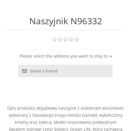
LABRADORYT
Naszyjnik N96332
LAPIS LAZURI
MASA PERŁOWA
RODOCHROZYT
Please select the address you want to ship to
TURMALIN
Email a friend
RODONIT
TYGRYSIE OKO
Opis produktu Wyjątkowy naszyjnik z ozdobnym wisiorkiem,
wykonany z hipoalergicznego metalu (zamak), wykończony
emalią oraz żywicą. Model inspirowany podwodnym
światem stanowi część kolekcji Ocean Life, która zachwyca