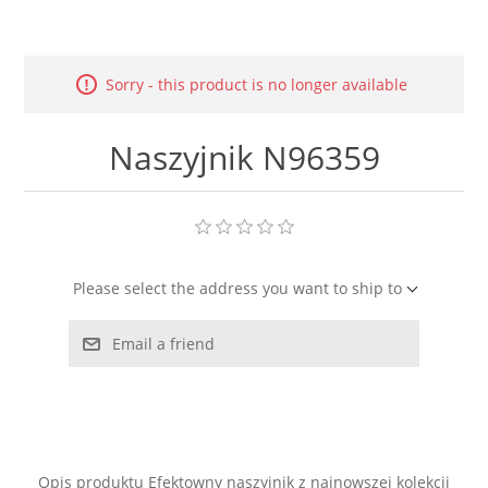
LABRADORYT
LAPIS LAZURI
Sorry - this product is no longer available
MASA PERŁOWA
Naszyjnik N96359
RODOCHROZYT
TURMALIN
Please select the address you want to ship to
RODONIT
Email a friend
TYGRYSIE OKO
Opis produktu Efektowny naszyjnik z najnowszej kolekcji