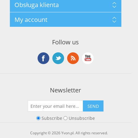
Mapa strony
Obsługa klienta
Privacy Policy
Terms and Conditions
Szukaj
My account
About Us
Nowości
Kontakt
Blog
Moje konto
Ostatnio oglądane produkty
Zamówienia
Nowe produkty
Follow us
Adresy
Koszyk
Lista życzeń
Newsletter
SEND
Subscribe
Unsubscribe
Copyright © 2026 Yvon.pl. All rights reserved.