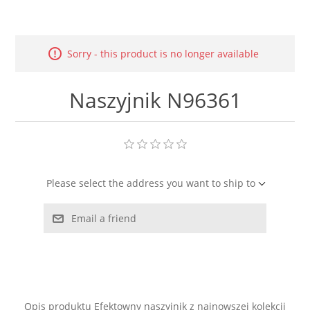
LABRADORYT
LAPIS LAZURI
Sorry - this product is no longer available
MASA PERŁOWA
Naszyjnik N96361
RODOCHROZYT
TURMALIN
Please select the address you want to ship to
RODONIT
Email a friend
TYGRYSIE OKO
Opis produktu Efektowny naszyjnik z najnowszej kolekcji