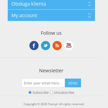
Mapa strony
Obsługa klienta
Privacy Policy
Terms and Conditions
Szukaj
My account
About Us
Nowości
Kontakt
Blog
Moje konto
Ostatnio oglądane produkty
Zamówienia
Nowe produkty
Follow us
Adresy
Koszyk
Lista życzeń
Newsletter
SEND
Subscribe
Unsubscribe
Copyright © 2026 Yvon.pl. All rights reserved.